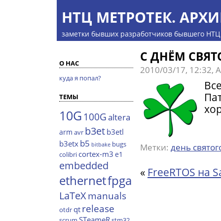
НТЦ МЕТРОТЕК. АРХИ
заметки бывших разработчиков бывшего НТЦ
С ДНЁМ СВЯТ
О НАС
2010/03/17, 12:32,
куда я попал?
Вс
Пат
ТЕМЫ
хор
10G
100G
altera
b3et
b3etl
arm
avr
b5
b3etx
bugs
bitbake
Метки:
день святог
cortex-m3
e1
colibri
embedded
«
FreeRTOS на 
ethernet
fpga
LaTeX
manuals
release
qt
otdr
STeameR
scrum
stm32