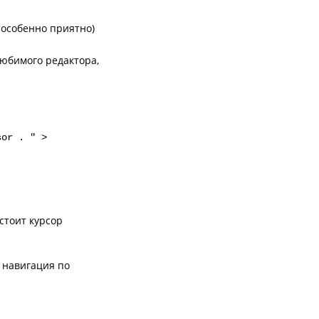
 особенно приятно)
любимого редактора,
sor . " >
 стоит курсор
и навигация по