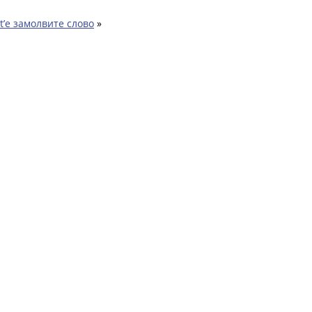
t’e замолвите слово
»