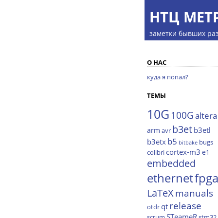
НТЦ МЕТ
заметки бывших ра
О НАС
куда я попал?
ТЕМЫ
10G
100G
altera
b3et
b3etl
arm
avr
b5
b3etx
bugs
bitbake
cortex-m3
e1
colibri
embedded
ethernet
fpg
LaTeX
manuals
release
qt
otdr
STeameR
scrum
stm32