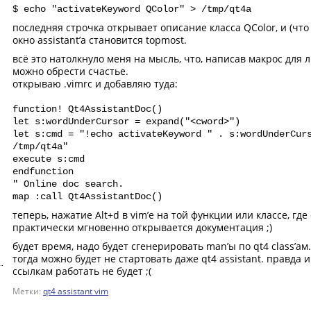
$ echo "activateKeyword QColor" > /tmp/qt4a
последняя строчка открывает описание класса QColor, и (что
окно assistant’a становится topmost.
всё это натолкнуло меня на мысль, что, написав макрос для 
можно обрести счастье.
открываю .vimrc и добавляю туда:
function! Qt4AssistantDoc()
let s:wordUnderCursor = expand("<cword>")
let s:cmd = "!echo activateKeyword " . s:wordUnderCur
/tmp/qt4a"
execute s:cmd
endfunction
" Online doc search.
map :call Qt4AssistantDoc()
теперь, нажатие Alt+d в vim’e на той функции или классе, где
практически мгновенно открывается документация ;)
будет время, надо будет сгенерировать man’ы по qt4 class’ам.
тогда можно будет не стартовать даже qt4 assistant. правда 
ссылкам работать не будет ;(
Метки:
qt4 assistant vim