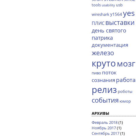
tools
usb
usability
yes
y1564
wireshark
выставки
ПЛИС
день святого
патрика
документация
железо
круто
мозг
поток
пиво
работа
сознания
релиз
роботы
события
юмор
АРХИВЫ
Февраль 2018
(1)
Ноябрь 2017
(1)
Сентябрь 2017
(1)