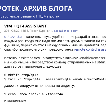
РОТЕК. АРХИВ БЛОГА
зработчиков бывшего НТЦ Метротек
VIM + QT4 ASSISTANT
2011/03/22, 15:58, Павел Курочкин.
разработка
,
софт
.
qt4 assistant
, конечно, штука удобная. но я разрабатываю пр
каждый раз, когда мне надо посмотреть документацию на как
функцию, переключаться между окнами мне не нравится. за
спасибо троллям, что они предусмотрели
remote control в ass
поясню. assistant можно запустить с ключом
-enableRemoteC
им «без мышки» посредством команд, отправляемых на stdin
для тестов я выполнил следующее:
$ mkfifo /tmp/qt4a
$ tail -f /tmp/qt4a | assistant-qt4 -enableRemoteCont
a
далее активируем окно поиска по индексу:
$ echo "show index" > /tmp/qt4a
и выполняем