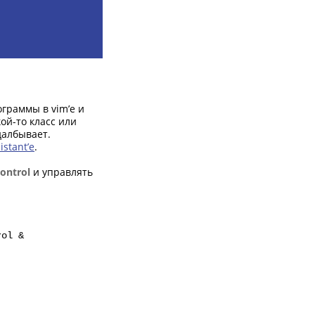
ограммы в vim’e и
ой-то класс или
далбывает.
istant’e
.
ontrol
и управлять
.
rol &