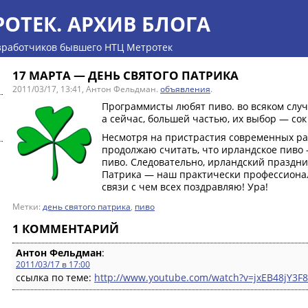
РОТЕК. АРХИВ БЛОГА
зработчиков бывшего НТЦ Метротек
17 МАРТА — ДЕНЬ СВЯТОГО ПАТРИКА
2011/03/17, 13:41, Антон Фельдман.
объявления
.
Программисты любят пиво. во всяком случ
а сейчас, большей частью, их выбор — сок 
Несмотря на пристрастия современных ра
продолжаю считать, что ирландское пиво
пиво. Следовательно, ирландский праздни
Патрика — наш практически профессиона
связи с чем всех поздравляю! Ура!
Метки:
день святого патрика
,
пиво
1 КОММЕНТАРИЙ
a
Антон Фельдман
:
2011/03/17 в 17:00
ссылка по теме:
http://www.youtube.com/watch?v=jxEB48jY3F8