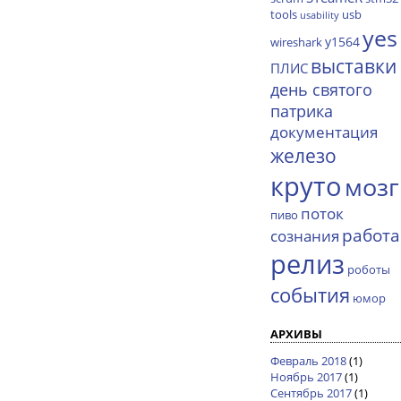
tools
usb
usability
yes
y1564
wireshark
выставки
ПЛИС
день святого
патрика
документация
железо
круто
мозг
поток
пиво
работа
сознания
релиз
роботы
события
юмор
АРХИВЫ
Февраль 2018
(1)
Ноябрь 2017
(1)
Сентябрь 2017
(1)