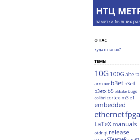
НТЦ МЕТ
заметки бывших ра
О НАС
куда я попал?
ТЕМЫ
10G
100G
altera
b3et
b3etl
arm
avr
b5
b3etx
bugs
bitbake
cortex-m3
e1
colibri
embedded
ethernet
fpg
LaTeX
manuals
release
qt
otdr
STeameR
scrum
stm32