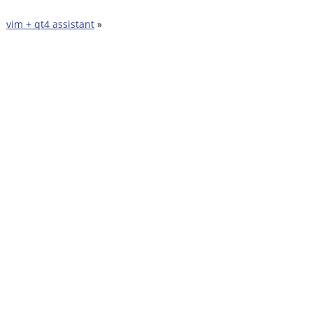
vim + qt4 assistant
»