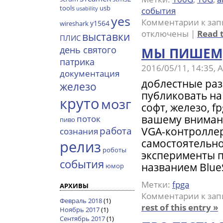
tools
usb
события
usability
yes
Комментарии
к зап
y1564
wireshark
отключены
|
Read t
выставки
ПЛИС
день святого
МЫ ПИШЕМ
патрика
2016/05/11, 14:35,
документация
доблестные ра
железо
публиковать на
круто
мозг
софт, железо, f
вашему вниман
поток
пиво
VGA-контроллер
работа
сознания
самостоятельно 
релиз
роботы
эксперименты п
события
названием Blu
юмор
Метки:
fpga
АРХИВЫ
Комментарии
к зап
Февраль 2018
(1)
rest of this entry »
Ноябрь 2017
(1)
Сентябрь 2017
(1)