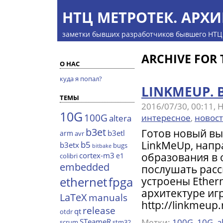
НТЦ МЕТРОТЕК. АРХИ
заметки бывших разработчиков бывшего НТЦ
ARCHIVE FOR 
О НАС
куда я попал?
LINKMEUP. 
ТЕМЫ
2016/07/30, 00:11,
10G
100G
интересное
,
новос
altera
b3et
Готов новый вы
b3etl
arm
avr
LinkMeUp, нап
b5
b3etx
bugs
bitbake
образования в 
cortex-m3
e1
colibri
embedded
послушать расс
ethernet
устроены Ether
fpga
архитектуре игр
LaTeX
manuals
http://linkmeup
release
qt
otdr
Метки:
100G
,
10G
,
a
STeameR
scrum
stm32