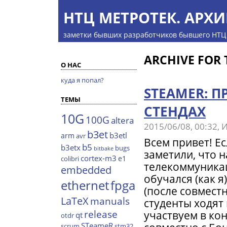
НТЦ МЕТРОТЕК. АРХИ
заметки бывших разработчиков бывшего НТЦ
ARCHIVE FOR 
О НАС
куда я попал?
STEAMER: 
ТЕМЫ
СТЕНДАХ
10G
100G
altera
2015/06/08, 00:32,
b3et
b3etl
arm
avr
Всем привет! Ес
b5
b3etx
bugs
bitbake
заметили, что 
cortex-m3
e1
colibri
телекоммуникац
embedded
обучался (как я
ethernet
fpga
(после совмест
LaTeX
manuals
студенты ходят 
release
участвуем в ко
qt
otdr
STeameR
scrum
stm32