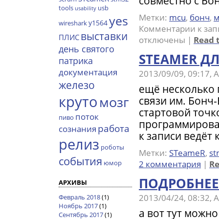
совместно с Бо
tools
usb
usability
Метки:
mcu
,
бонч
,
м
yes
y1564
wireshark
Комментарии
к зап
выставки
ПЛИС
отключены
|
Read t
день святого
STEAMER Д
патрика
документация
2013/09/09, 09:17,
железо
ещё несколько 
круто
мозг
связи им. Бонч-
стартовой точк
поток
пиво
программирован
работа
сознания
к записи ведёт к
релиз
роботы
Метки:
STeameR
,
st
события
2 комментария
|
Re
юмор
ПОДРОБНЕЕ
АРХИВЫ
2013/04/24, 08:32,
Февраль 2018
(1)
Ноябрь 2017
(1)
а вот тут можно
Сентябрь 2017
(1)