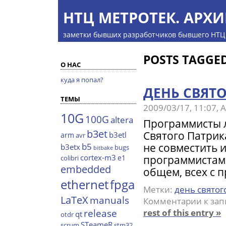
НТЦ МЕТРОТЕК. АРХИ
заметки бывших разработчиков бывшего НТЦ
POSTS TAGGED
О НАС
куда я попал?
ДЕНЬ СВЯТ
ТЕМЫ
2009/03/17, 11:07,
10G
100G
altera
Программисты л
b3et
Святого Патрик
b3etl
arm
avr
не совместить 
b5
b3etx
bugs
bitbake
cortex-m3
программистами
e1
colibri
embedded
общем, всех с 
ethernet
fpga
Метки:
день святог
LaTeX
manuals
Комментарии
к зап
rest of this entry »
release
qt
otdr
STeameR
scrum
stm32